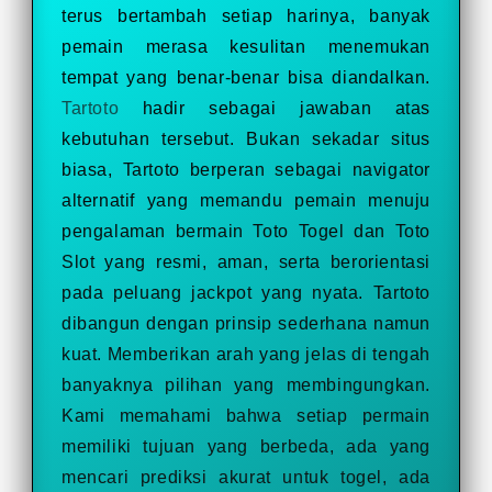
terus bertambah setiap harinya, banyak
pemain merasa kesulitan menemukan
tempat yang benar-benar bisa diandalkan.
Tartoto
hadir sebagai jawaban atas
kebutuhan tersebut. Bukan sekadar situs
biasa, Tartoto berperan sebagai navigator
alternatif yang memandu pemain menuju
pengalaman bermain Toto Togel dan Toto
Slot yang resmi, aman, serta berorientasi
pada peluang jackpot yang nyata. Tartoto
dibangun dengan prinsip sederhana namun
kuat. Memberikan arah yang jelas di tengah
banyaknya pilihan yang membingungkan.
Kami memahami bahwa setiap permain
memiliki tujuan yang berbeda, ada yang
mencari prediksi akurat untuk togel, ada