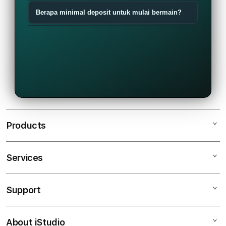
serta ribuan permainan Toto Slot
Kami menyediakan panduan
lingkungan bermain yang
protokol enkripsi modern, dan
Berapa minimal deposit untuk mulai bermain?
yang telah diseleksi. Setiap
informasi yang jelas, navigasi yang
mengutamakan keamanan serta
seluruh transaksi diproses melalui
permainan dipilih berdasarkan
Minimal deposit biasanya terjangkau
intuitif, serta layanan dukungan yang
kenyamanan pengguna.
jalur yang telah diverifikasi untuk
kriteria resmi dan kredibilitas
sehingga pemain pemula maupun
responsif. Dengan pendekatan yang
menjaga integritas serta privasi.
penyedia, sehingga pemain dapat
profesional bisa ikut bermain
terarah, Tartoto membantu pemain
menikmati pilihan yang beragam
dengan nyaman.
memahami opsi yang tersedia dan
dengan standar kualitas yang
memanfaatkan peluang secara lebih
konsisten.
terukur tanpa harus berpindah
platform berulang kali..
Products
Services
TARTOTO
TOTO TOGEL
Support
AppleCare+
SITUS TOGEL
Corporate
BANDAR TOGEL
About iStudio
My Account