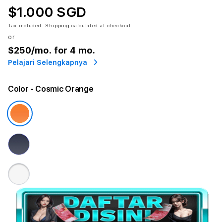
$1.000 SGD
Tax included.
Shipping
calculated at checkout.
or
$250
/mo. for 4 mo.
Pelajari Selengkapnya
Color
- Cosmic Orange