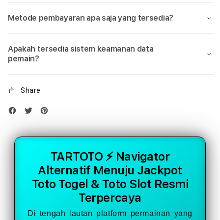
Metode pembayaran apa saja yang tersedia?
Apakah tersedia sistem keamanan data
pemain?
Share
TARTOTO ⚡️ Navigator
Alternatif Menuju Jackpot
Toto Togel & Toto Slot Resmi
Terpercaya
Di tengah lautan platform permainan yang